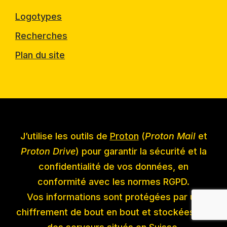
Logotypes
Recherches
Plan du site
J’utilise les outils de
Proton
(
Proton Mail
et
Proton Drive
) pour garantir la sécurité et la
confidentialité de vos données, en
conformité avec les normes RGPD.
Vos informations sont protégées par un
chiffrement de bout en bout et stockées sur