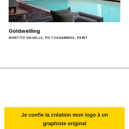
Goldwelling
IDENTITÉ VISUELLE
,
PICTOGRAMMES
,
PRINT
Je confie la création mon logo à un
graphiste original