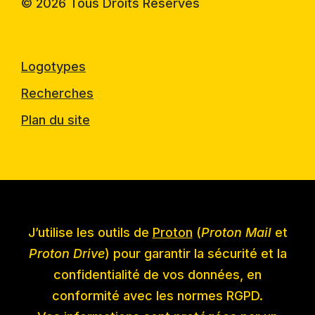
© 2026 Tous Droits Réservés
Logotypes
Recherches
Plan du site
J’utilise les outils de
Proton
(
Proton Mail
et
Proton Drive
) pour garantir la sécurité et la
confidentialité de vos données, en
conformité avec les normes RGPD.